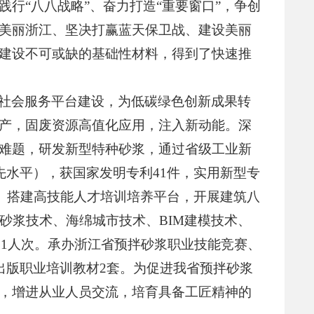
03-23
江省散装水泥发展中心关于印…
行“八八战略”、奋力打造“重要窗口”，争创
美丽浙江、坚决打赢蓝天保卫战、建设美丽
03-23
江省散装水泥发展中心关于印…
建设不可或缺的基础性材料，得到了快速推
03-19
江省预拌混凝土搅拌站规范建…
构和社会服务平台建设，为低碳绿色创新成果转
产，固废资源高值化应用，注入新动能。深
03-19
于发布《浙江省预拌混凝土搅…
难题，研发新型特种砂浆，通过省级工业新
先水平），获国家发明专利41件，实用新型专
03-16
江省商务厅等5部门关于持续…
用。搭建高技能人才培训培养平台，开展建筑八
08-21
江省散装水泥与预拌砂浆发展…
砂浆技术、海绵城市技术、BIM建模技术、
21人次。承办浙江省预拌砂浆职业技能竞赛、
06-24
江省散装水泥发展中心关于加…
出版职业培训教材2套。为促进我省预拌砂浆
，增进从业人员交流，培育具备工匠精神的
05-22
江省散装水泥发展中心关于全…