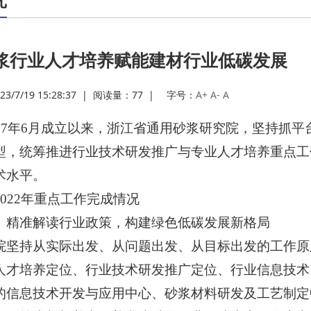
· 关
浆行业人才培养赋能建材行业低碳发展
· 浙
7/19 15:28:37
|
阅读量：
77
|
字号：
A+
A-
A
· 浙
017年6月成立以来，浙江省通用砂浆研究院，坚持抓
· 浙
型，统筹推进行业技术研发推广与专业人才培养重点工
术水平。
· 浙
2022年重点工作完成情况
）精准解读行业政策，构建绿色低碳发展新格局
· 关
院坚持从实际出发、从问题出发、从目标出发的工作原
人才培养定位、行业技术研发推广定位、行业信息技术
· 关
的信息技术开发与应用中心、砂浆材料研发及工艺制定