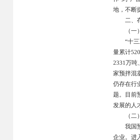
地，不断
二、
（一
“十
量累计52
2331万
家预拌混
仍存在行
题。目前
发展的人
（二
我国
企业。进