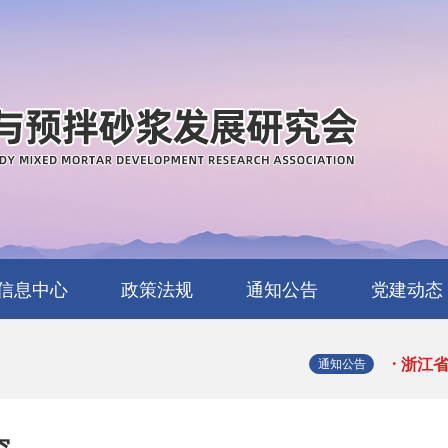
· 关
· 关
信息中心
政策法规
通知公告
党建动态
· 浙
行业动态
省级动态
地方动态
中央、国家部委政
省级层面政策
地方政策
清廉活动
· 浙
通知公告
策
· 浙
究