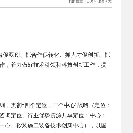
我的位置：
首页
>
理论研究
03-19
于发布《浙江省预拌混凝土搅…
03-16
江省商务厅等5部门关于持续…
08-21
江省散装水泥与预拌砂浆发展…
平台促双创、抓合作促转化、抓人才促创新、抓
06-24
江省散装水泥发展中心关于加…
作，着力做好技术引领和科技创新工作，提
05-22
江省散装水泥发展中心关于全…
04-16
于发布《浙江省预拌砂浆生产…
则，贯彻“四个定位，三个中心”战略（定位：
咨询定位、行业优势资源共享定位；中心：
04-16
于进一步发挥优质企业辐射引…
中心、砂浆施工装备技术创新中心），以国