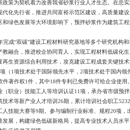
· 浙
新政策为契机着力改善我省砂浆行业人才生态。在忠实践
现代化先行省，推进共同富裕示范区建设，高质量建设
· 浙
区和绿色发展等大环境影响下，预拌砂浆作为建筑工程
· 浙
22年完成“双碳”建设工程材料研究基地等多个研究机
产教融合，推进校企协同育人，实现工程材料低碳化生
· 关
废再生资源综合利用技术，攻克建设工程成套关键技术
3项（1项技术处于国际领先水平，2项技术处于国内领
· 浙
，软件著作权1件，其中18件专利已免费许可给企业使
· 浙
业（职业）技能工人等培训认证11项，承办省市级预拌
筑技术等新产业人才培训26期，累计培训社会职工523
· 浙
工人技能大赛等9期。参与编制行业标准、规程20项，
量发展，构建绿色低碳新格局，提高专业技术人员水平
· 浙